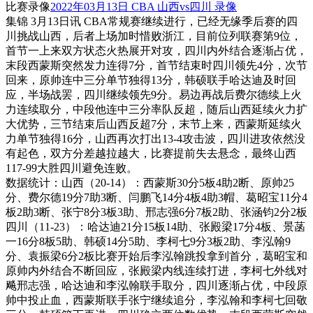
比赛录像
2022年03月13日 CBA 山西vs四川 录像
集锦 3月13日讯 CBA常规赛继续进行，已经无缘季后赛的四
川挑战山西，后者上场加时惜败浙江，目前位列联赛第9位，
首节一上来双方状态火热展开对攻，四川内外结合逐渐占优，
末段西蒙斯突然发力连得7分，首节结束时四川领先4分，次节
回来，原帅连中三分单节独得13分，韩硕联手哈达迪及时回
应，半场战罢，四川继续领先9分。易边再战后费尔德续上火
力连续取分，中段他连中三分率队反超，随后山西延续火力扩
大优势，三节结束后山西反超7分，末节上来，西蒙斯延续火
力单节独得16分，山西再次打出13-4攻击波，四川进攻依然没
有起色，双方分差越拉越大，比赛提前失去悬念，最终山西
117-99大胜四川避免连败。
数据统计：山西（20-14）：西蒙斯30分5板4助2断、原帅25
分、费尔德19分7助3断、闫鹏飞14分4板4助3帽、葛昭宝11分4
板2助3断、张宁8分3板3助、邢志强6分7板2助、张涵钧2分2板
四川（11-23）：哈达迪21分15板14助、张殿梁17分4板、景菡
一16分8板5助、韩硕14分5助、李柯七9分3板2助、李泓翰9
分、袁振梁6分2板比赛开始后李泓翰跳投拿到首分，葛昭宝和
原帅内外结合不断回应，张殿梁内线连续打进，李柯七外线对
飚邢志强，哈达迪和李泓翰联手取分，四川逐渐占优，中段原
帅中投止血，西蒙斯联手张宁继续追分，李泓翰和李柯七回敬