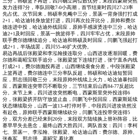
三分，韩硕篮下再进，四川确立两位数优势，末段西蒙斯突然
发力连得7分，率队回敬7-0小高潮，首节结束时四川27-23率
先占优。次节回来，韩硕率先飚中三分，景菡一背身强打打成
2+1，哈达迪转身放篮打进，四川再次拉开比分，原帅和费尔
德连进中投，哈达迪外线回应，原帅手感滚烫连中三分，哈达
迪2+1及时回应，景菡一挑篮得手，四川牢牢占优，末段原帅
联手费尔德继续追分，哈达迪和韩硕及时回应，闫鹏飞强起打
成2+1，半场战罢，四川55-46扩大优势。
易边再战后张殿梁和李泓翰接连取分，山西进攻逐渐回暖，费
尔德和葛昭宝联手追分，张殿梁篮下连续打进，张宁直杀内线
打成2+1，费尔德抛投再进，山西继续蚕食分差，中段张殿梁
上篮再进，费尔德连中三分率队反超，韩硕和哈达迪短暂回
应，邢志强回敬三分，末段原帅外线续上火力，哈达迪暴扣回
应，西蒙斯连突带罚不断取分，三节结束后山西84-77反超比
分。末节上来，四川进攻突然断电，西蒙斯里突外投连得6
分，张殿梁挤开防守放篮止血，闫鹏飞中投回应，西蒙斯延续
状态继续取分，山西一波13-4打停对手，中段四川进攻依然没
有起色，原帅联手西蒙斯继续砍分，闫鹏飞连投带突连得5
分，双方分差已经来到20分，末段双方陆续换上替补阵容，比
赛早早失去悬念，最终山西大胜四川。两队首发：四川：李柯
七、景菡一、李泓翰、张殿梁、哈达迪山西：费尔德、原帅、
张春军、邢志强、葛昭宝 看比赛