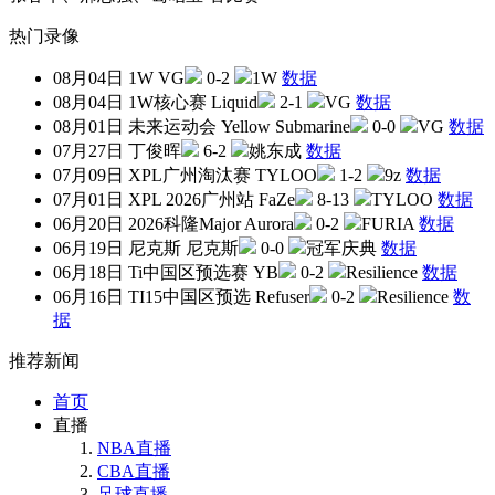
热门录像
08月04日
1W
VG
0-2
1W
数据
08月04日
1W核心赛
Liquid
2-1
VG
数据
08月01日
未来运动会
Yellow Submarine
0-0
VG
数据
07月27日
丁俊晖
6-2
姚东成
数据
07月09日
XPL广州淘汰赛
TYLOO
1-2
9z
数据
07月01日
XPL 2026广州站
FaZe
8-13
TYLOO
数据
06月20日
2026科隆Major
Aurora
0-2
FURIA
数据
06月19日
尼克斯
尼克斯
0-0
冠军庆典
数据
06月18日
Ti中国区预选赛
YB
0-2
Resilience
数据
06月16日
TI15中国区预选
Refuser
0-2
Resilience
数
据
推荐新闻
首页
直播
NBA直播
CBA直播
足球直播