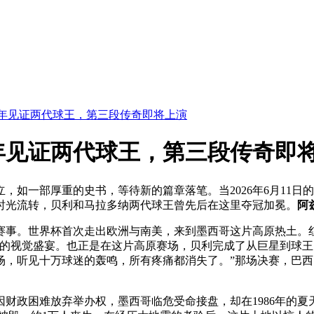
6年见证两代球王，第三段传奇即将上演
年见证两代球王，第三段传奇即
立，如一部厚重的史书，等待新的篇章落笔。当2026年6月11
6年的时光流转，贝利和马拉多纳两代球王曾先后在这里夺冠加冕。
阿
届赛事。世界杯首次走出欧洲与南美，来到墨西哥这片高原热土。
视觉盛宴。也正是在这片高原赛场，贝利完成了从巨星到球王的终
，听见十万球迷的轰鸣，所有疼痛都消失了。”那场决赛，巴西
因财政困难放弃举办权，墨西哥临危受命接盘，却在1986年的夏天