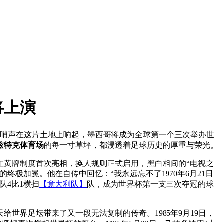
将上演
日的哨声在这片土地上响起，墨西哥将成为全球第一个三次举办世
兹特克体育场
的每一寸草坪，都浸透着足球历史的厚重与荣光。
红黄牌制度首次亮相，换人规则正式启用，黑白相间的“电视之
极加冕。他在自传中回忆：“我永远忘不了1970年6月21日
队4比1横扫
【意大利队】
队，成为世界杯第一支三次夺冠的球
给世界足坛带来了又一段无法复制的传奇。1985年9月19日，