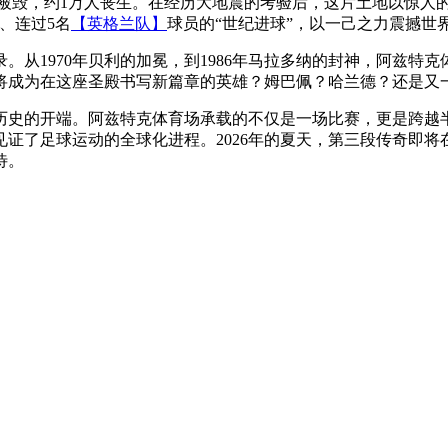
被毁，约1万人丧生。在经历大地震的考验后，这片土地以惊人的坚
、连过5名
【英格兰队】
球员的“世纪进球”，以一己之力震撼世
。从1970年贝利的加冕，到1986年马拉多纳的封神，阿兹特克
将成为在这座圣殿书写新篇章的英雄？姆巴佩？哈兰德？还是又
历史的开端。阿兹特克体育场承载的不仅是一场比赛，更是跨越
见证了足球运动的全球化进程。2026年的夏天，第三段传奇即
待。