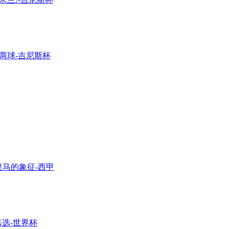
两球-吉尼斯杯
马的象征-西甲
落选-世界杯