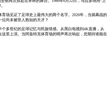
韧再次撑起世界杯的舞台。1986年6月22日，马拉多纳用“上
界。
体育场见证了足球史上最伟大的两个名字。2026年，当揭幕战的
一位尚未被世人熟知的天才？
半个多世纪的足球记忆与民族情感。从黑白电视到4K直播，从
将在这里上演。当阿兹特克体育场的哨声再次响起，您期待谁能在