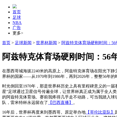
首页
足球
NBA
广告
更多>
首页
>
足球新闻
>
世界杯新闻
>
阿兹特克体育场硬刚时间：5
阿兹特克体育场硬刚时间：56
在墨西哥城海拔2240米的高原上，阿兹特克体育场在阳光下静
界杯的国家——从1970年到1986年，再到2026年，整整5
时光倒回至1970年，那是世界杯历史上具有里程碑意义的一
星”足球通过卫星信号传遍全球，让世界杯真正成为属于全人类的
的阿兹特克体育场。赛前我疼得几乎走不动路，可当我踏入球场
队，雷米特杯永远留在了
【巴西直播】
。
16年后，世界杯再度来到墨西哥。原定举办地
【哥伦比亚队】