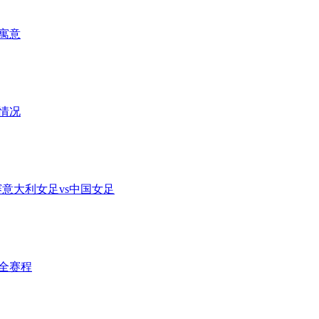
计寓意
档情况
决赛意大利女足vs中国女足
完全赛程