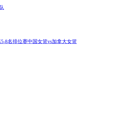
队
第5-8名排位赛中国女篮vs加拿大女篮