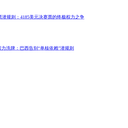
票潜规则：4185美元决赛票的终极权力之争
权力洗牌：巴西告别“单核依赖”潜规则