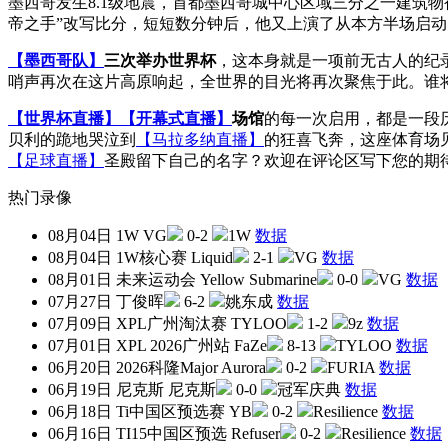
墨西哥发生8.1级地震，首都墨西哥城中心区域三分之一建筑物
帝之手”改写比分，短短数分钟后，他又上演了从本方半场启动
【墨西哥队】
三次举办世界杯
，这本身就是一项前无古人的纪录
哨声再次在这片高原响起，全世界的目光将再次聚焦于此。谁
【世界杯直播】
【开幕式直播】
场馆
的每一次启用，都是一段
贝利的跪地哭泣到
【马拉多纳直播】
的狂喜飞奔，这座体育场
【足球直播】
圣殿留下自己的名字？欢迎在评论区写下您的期
热门录像
08月04日
1W
VG
0-2
1W
数据
08月04日
1W核心赛
Liquid
2-1
VG
数据
08月01日
未来运动会
Yellow Submarine
0-0
VG
数据
07月27日
丁俊晖
6-2
姚东成
数据
07月09日
XPL广州淘汰赛
TYLOO
1-2
9z
数据
07月01日
XPL 2026广州站
FaZe
8-13
TYLOO
数据
06月20日
2026科隆Major
Aurora
0-2
FURIA
数据
06月19日
尼克斯
尼克斯
0-0
冠军庆典
数据
06月18日
Ti中国区预选赛
YB
0-2
Resilience
数据
06月16日
TI15中国区预选
Refuser
0-2
Resilience
数据