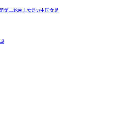
B组第二轮南非女足vs中国女足
军吗